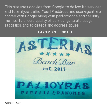
This site uses cookies from Google to deliver its services
and to analyze traffic. Your IP address and user-agent are
shared with Google along with performance and security
metrics to ensure quality of service, generate usage
statistics, and to detect and address abuse.
ASTERIAS
LEARN MORE
GOT IT
Beach Bar