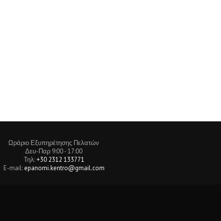
Ωράριο Εξυπηρέτησης Πελατών
Δευ-Παρ 9:00 - 17:00
Τηλ:
+30 2312 133771
E-mail:
epanomi.kentro@gmail.com