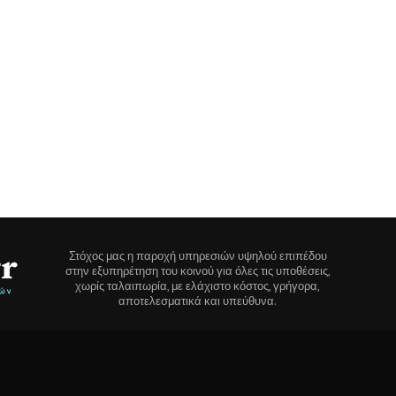
Στόχος μας η παροχή υπηρεσιών υψηλού επιπέδου
στην εξυπηρέτηση του κοινού για όλες τις υποθέσεις,
χωρίς ταλαιπωρία, με ελάχιστο κόστος, γρήγορα,
αποτελεσματικά και υπεύθυνα.