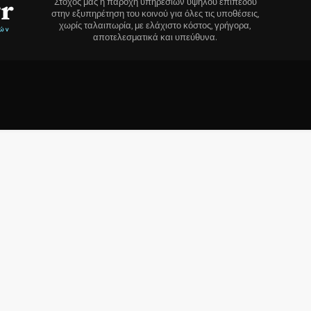
Στόχος μας η παροχή υπηρεσιών υψηλού επιπέδου
στην εξυπηρέτηση του κοινού για όλες τις υποθέσεις,
χωρίς ταλαιπωρία, με ελάχιστο κόστος, γρήγορα,
αποτελεσματικά και υπεύθυνα.