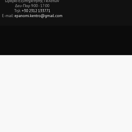
Ωράριο Εξυπηρέτησης Πελατών
Δευ-Παρ 9:00 - 17:00
Τηλ:
+30 2312 133771
E-mail:
epanomi.kentro@gmail.com