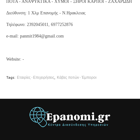
ΠΟΤΑ - ΑΝΑΨΥΚΤΙΚΑ - ΧΥΜΟΙ - ΞΗΡΟΙ ΚΑΡΠΟΙ - ΖΑΧΑΡΩΔΗ
Διεύθυνση: 1 Χλμ Επανομής - Ν.Ηρακλειας
Τηλέφωνο: 2392045011, 6977252876
e-mail: panmit1984@gmail.com
Website: -
Tags:
Εταιρίες - Επιχειρήσεις
Κάβες ποτών - Έμποροι