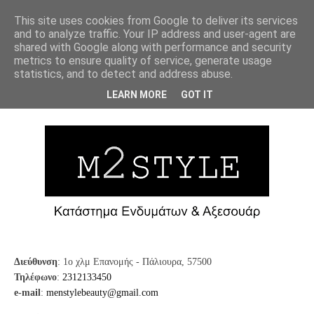
This site uses cookies from Google to deliver its services
and to analyze traffic. Your IP address and user-agent are
shared with Google along with performance and security
metrics to ensure quality of service, generate usage
statistics, and to detect and address abuse.
m2style
LEARN MORE
GOT IT
Διεύθυνση
: 1ο χλμ Επανομής - Πάλιουρα, 57500
Τηλέφωνο
:
2312133450
e-mail
:
menstylebeauty@gmail.com