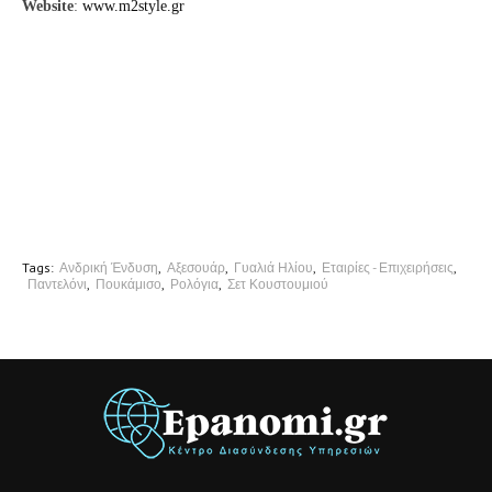
Website
:
www.m2style.gr
Tags:
Ανδρική Ένδυση
Αξεσουάρ
Γυαλιά Ηλίου
Εταιρίες - Επιχειρήσεις
Παντελόνι
Πουκάμισο
Ρολόγια
Σετ Κουστουμιού